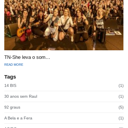
TN-She leva o som…
READ MORE
Tags
14 BIS
(1)
30 anos sem Raul
(1)
92 graus
(5)
A Bela e a Fera
(1)