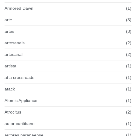
Armored Dawn
(1)
arte
(3)
artes
(3)
artesanais
(2)
artesanal
(2)
artista
(1)
at a crossroads
(1)
atack
(1)
Atomic Appliance
(1)
Atrocitus
(2)
autor curitibano
(1)
autores paranaense
(1)