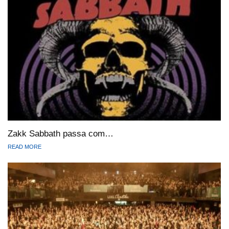
Zakk Sabbath passa com…
READ MORE