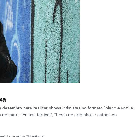
xa
dezembro para realizar shows intimistas no formato “piano e voz” e
a de mau”, “Eu sou terrível”, “Festa de arromba” e outras. As
sé Lourenço “Positivo”.