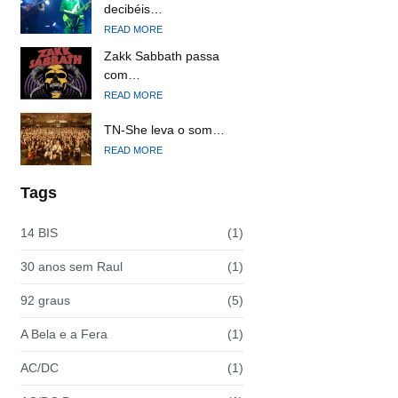
decibéis…
READ MORE
Zakk Sabbath passa
com…
READ MORE
TN-She leva o som…
READ MORE
Tags
14 BIS
(1)
30 anos sem Raul
(1)
92 graus
(5)
A Bela e a Fera
(1)
AC/DC
(1)