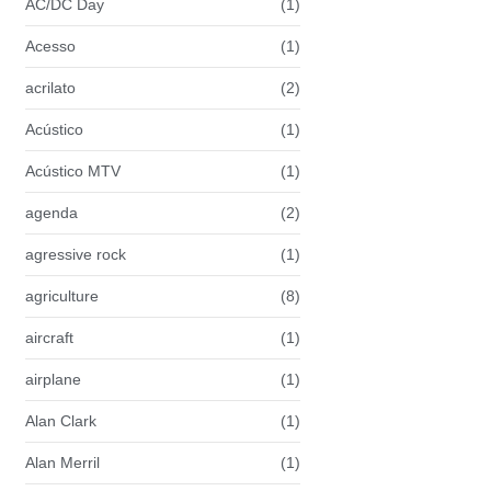
AC/DC Day
(1)
Acesso
(1)
acrilato
(2)
Acústico
(1)
Acústico MTV
(1)
agenda
(2)
agressive rock
(1)
agriculture
(8)
aircraft
(1)
airplane
(1)
Alan Clark
(1)
Alan Merril
(1)