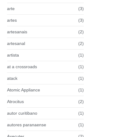
arte
(3)
artes
(3)
artesanais
(2)
artesanal
(2)
artista
(1)
at a crossroads
(1)
atack
(1)
Atomic Appliance
(1)
Atrocitus
(2)
autor curitibano
(1)
autores paranaense
(1)
Axecuter
(2)