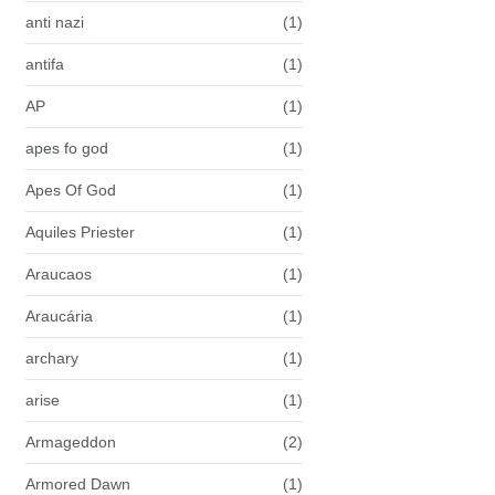
anti nazi
(1)
antifa
(1)
AP
(1)
apes fo god
(1)
Apes Of God
(1)
Aquiles Priester
(1)
Araucaos
(1)
Araucária
(1)
archary
(1)
arise
(1)
Armageddon
(2)
Armored Dawn
(1)