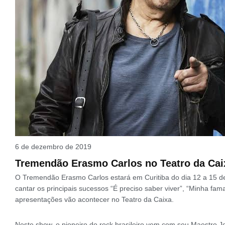
6 de dezembro de 2019
Tremendão Erasmo Carlos no Teatro da Cai
O Tremendão Erasmo Carlos estará em Curitiba do dia 12 a 15 de 
cantar os principais sucessos “É preciso saber viver”, “Minha fam
apresentações vão acontecer no Teatro da Caixa.
Neste show, o pioneiro do rock brasileiro vem com seu Maestro Jo