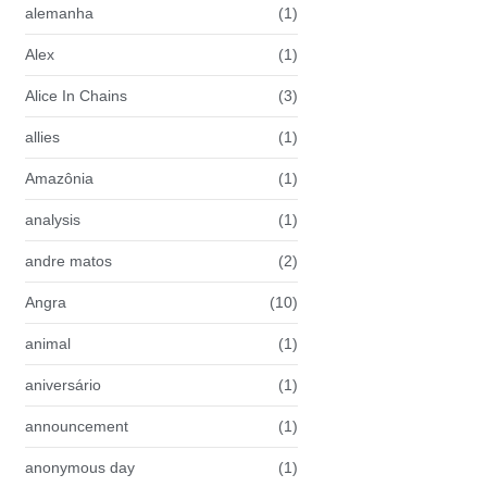
alemanha
(1)
Alex
(1)
Alice In Chains
(3)
allies
(1)
Amazônia
(1)
analysis
(1)
andre matos
(2)
Angra
(10)
animal
(1)
aniversário
(1)
announcement
(1)
anonymous day
(1)