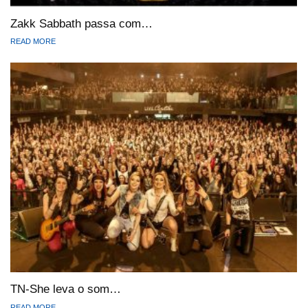
Zakk Sabbath passa com…
READ MORE
TN-She leva o som…
READ MORE