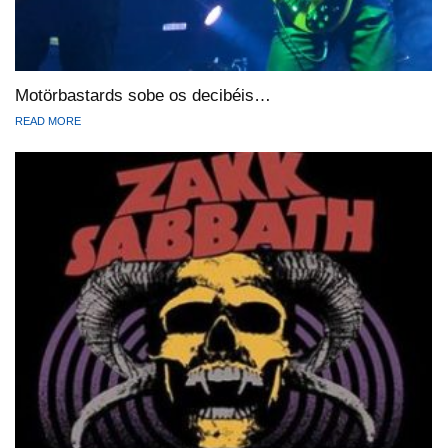
Motörbastards sobe os decibéis…
READ MORE