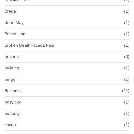
Brega
(1)
Brian May
(1)
British Lion
(1)
Broken DeathFacada Fest
(1)
brujeria
(3)
building
(1)
burger
(1)
Business
(11)
busy city
(1)
butterfly
(1)
cacau
(1)