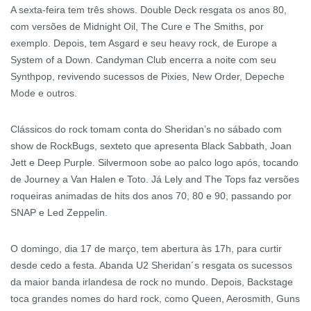
A sexta-feira tem três shows. Double Deck resgata os anos 80,
com versões de Midnight Oil, The Cure e The Smiths, por
exemplo. Depois, tem Asgard e seu heavy rock, de Europe a
System of a Down. Candyman Club encerra a noite com seu
Synthpop, revivendo sucessos de Pixies, New Order, Depeche
Mode e outros.
Clássicos do rock tomam conta do Sheridan’s no sábado com
show de RockBugs, sexteto que apresenta Black Sabbath, Joan
Jett e Deep Purple. Silvermoon sobe ao palco logo após, tocando
de Journey a Van Halen e Toto. Já Lely and The Tops faz versões
roqueiras animadas de hits dos anos 70, 80 e 90, passando por
SNAP e Led Zeppelin.
O domingo, dia 17 de março, tem abertura às 17h, para curtir
desde cedo a festa. Abanda U2 Sheridan´s resgata os sucessos
da maior banda irlandesa de rock no mundo. Depois, Backstage
toca grandes nomes do hard rock, como Queen, Aerosmith, Guns