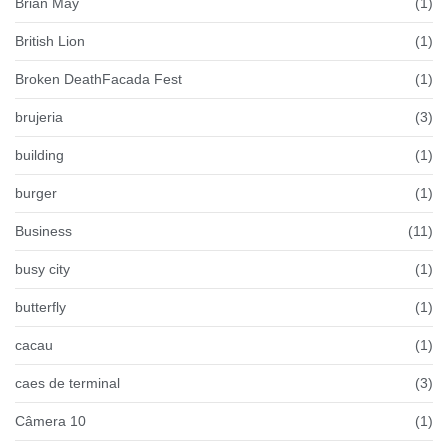
Brian May
(1)
British Lion
(1)
Broken DeathFacada Fest
(1)
brujeria
(3)
building
(1)
burger
(1)
Business
(11)
busy city
(1)
butterfly
(1)
cacau
(1)
caes de terminal
(3)
Câmera 10
(1)