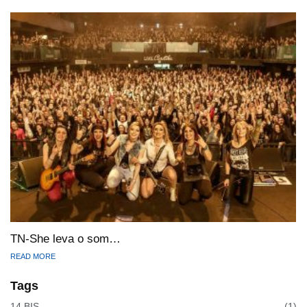
TN-She leva o som…
READ MORE
Tags
14 BIS
(1)