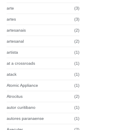
arte
(3)
artes
(3)
artesanais
(2)
artesanal
(2)
artista
(1)
at a crossroads
(1)
atack
(1)
Atomic Appliance
(1)
Atrocitus
(2)
autor curitibano
(1)
autores paranaense
(1)
Axecuter
(2)