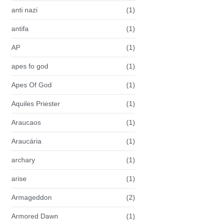
anti nazi
(1)
antifa
(1)
AP
(1)
apes fo god
(1)
Apes Of God
(1)
Aquiles Priester
(1)
Araucaos
(1)
Araucária
(1)
archary
(1)
arise
(1)
Armageddon
(2)
Armored Dawn
(1)