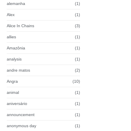
alemanha
(1)
Alex
(1)
Alice In Chains
(3)
allies
(1)
Amazônia
(1)
analysis
(1)
andre matos
(2)
Angra
(10)
animal
(1)
aniversário
(1)
announcement
(1)
anonymous day
(1)