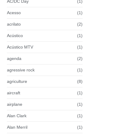
AC/DC Day
(1)
Acesso
(1)
acrilato
(2)
Acústico
(1)
Acústico MTV
(1)
agenda
(2)
agressive rock
(1)
agriculture
(8)
aircraft
(1)
airplane
(1)
Alan Clark
(1)
Alan Merril
(1)