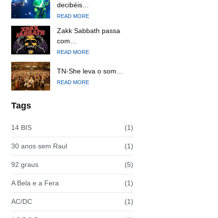
decibéis…
READ MORE
Zakk Sabbath passa
com…
READ MORE
TN-She leva o som…
READ MORE
Tags
14 BIS
(1)
30 anos sem Raul
(1)
92 graus
(5)
A Bela e a Fera
(1)
AC/DC
(1)