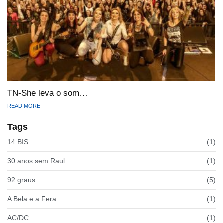
TN-She leva o som…
READ MORE
Tags
14 BIS
(1)
30 anos sem Raul
(1)
92 graus
(5)
A Bela e a Fera
(1)
AC/DC
(1)