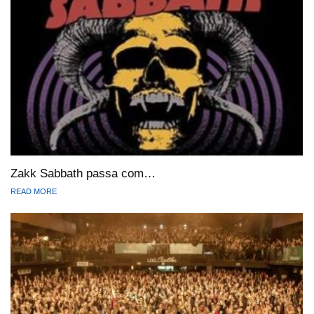
Zakk Sabbath passa com…
READ MORE