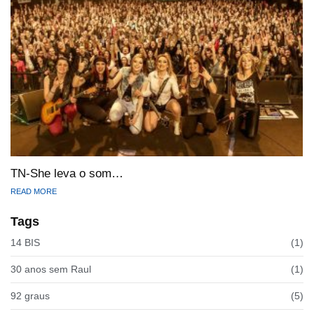
TN-She leva o som…
READ MORE
Tags
14 BIS
(1)
30 anos sem Raul
(1)
92 graus
(5)