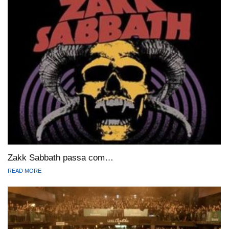
Zakk Sabbath passa com…
READ MORE