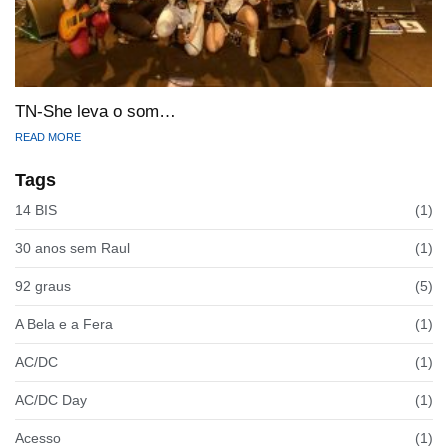
TN-She leva o som…
READ MORE
Tags
14 BIS
(1)
30 anos sem Raul
(1)
92 graus
(5)
A Bela e a Fera
(1)
AC/DC
(1)
AC/DC Day
(1)
Acesso
(1)