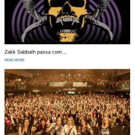
Zakk Sabbath passa com…
READ MORE